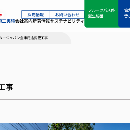
フルーツバス停
協
採用情報
お問い合わせ
W
誕生秘話
皆
施工実績
会社案内
新着情報
サステナビリティ
タージャパン倉庫用途変更工事
工事